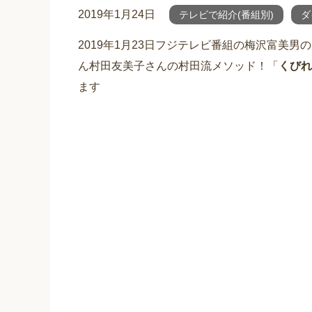
2019年1月24日
テレビで紹介(番組別)
ダ
2019年1月23日フジテレビ番組の梅沢富美
ん村田友美子さんの村田流メソッド！「
くびれ
ます