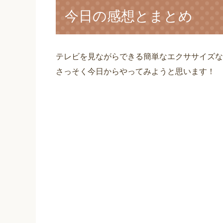
今日の感想とまとめ
テレビを見ながらできる簡単なエクササイズな
さっそく今日からやってみようと思います！