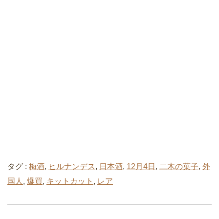
タグ :
梅酒
,
ヒルナンデス
,
日本酒
,
12月4日
,
二木の菓子
,
外
国人
,
爆買
,
キットカット
,
レア