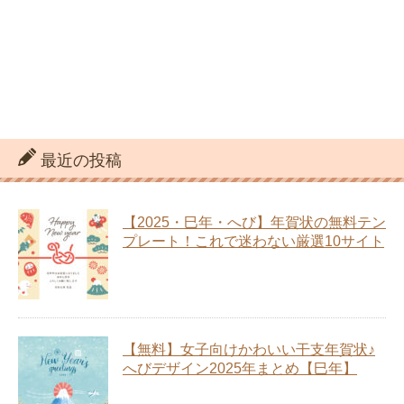
最近の投稿
【2025・巳年・へび】年賀状の無料テン
プレート！これで迷わない厳選10サイト
【無料】女子向けかわいい干支年賀状♪
へびデザイン2025年まとめ【巳年】