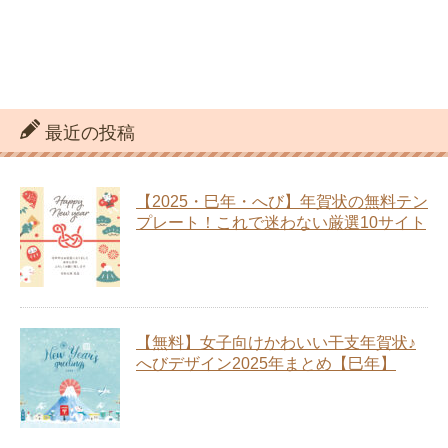
最近の投稿
【2025・巳年・へび】年賀状の無料テン
プレート！これで迷わない厳選10サイト
【無料】女子向けかわいい干支年賀状♪
へびデザイン2025年まとめ【巳年】