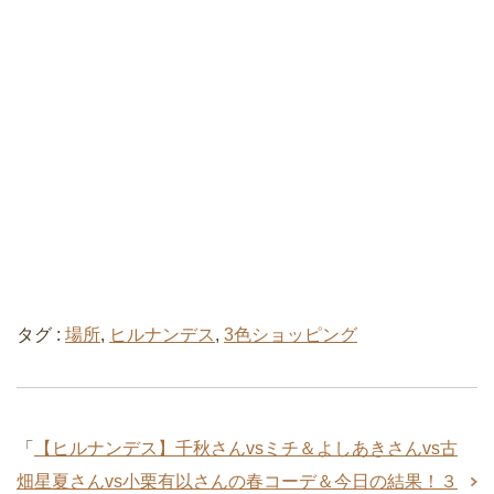
タグ :
場所
,
ヒルナンデス
,
3色ショッピング
「
【ヒルナンデス】千秋さんvsミチ＆よしあきさんvs古
畑星夏さんvs小栗有以さんの春コーデ＆今日の結果！３