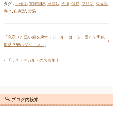
タグ :
手作り
,
賞味期限
,
日持ち
,
冷凍
,
保存
,
プリン
,
冷蔵庫
,
弁当
,
自家製
,
常温
「
色褪せた黒い服を戻す！ビール、コーラ、墨汁で黒色
復活？安いダイロン！
」
「
ルネ・デカルトの名言集！
」
ブログ内検索