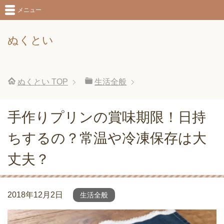
メニュー
ぬくとい
ぬくとい
TOP
生活全般
手作りプリンの賞味期限！日持
ちするの？常温や冷凍保存は大
丈夫？
2018年12月2日
生活全般