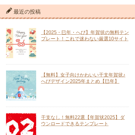
最近の投稿
【2025・巳年・へび】年賀状の無料テン
プレート！これで迷わない厳選10サイト
【無料】女子向けかわいい干支年賀状♪
へびデザイン2025年まとめ【巳年】
干支なし！無料22選【年賀状2025】ダ
ウンロードできるテンプレート