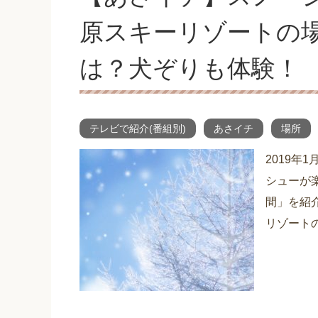
原スキーリゾートの
は？犬ぞりも体験！
テレビで紹介(番組別)
あさイチ
場所
2019年
シューが
間」を紹
リゾートの