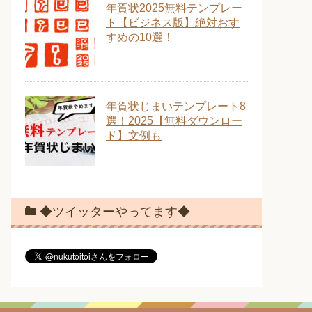
年賀状2025無料テンプレー
ト【ビジネス版】絶対おす
すめの10選！
年賀状じまいテンプレート8
選！2025【無料ダウンロー
ド】文例も
◆ツイッターやってます◆