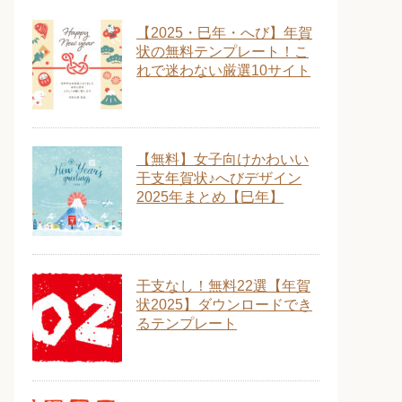
【2025・巳年・へび】年賀
状の無料テンプレート！こ
れで迷わない厳選10サイト
【無料】女子向けかわいい
干支年賀状♪へびデザイン
2025年まとめ【巳年】
干支なし！無料22選【年賀
状2025】ダウンロードでき
るテンプレート