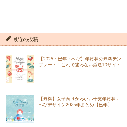
最近の投稿
【2025・巳年・へび】年賀状の無料テン
プレート！これで迷わない厳選10サイト
【無料】女子向けかわいい干支年賀状♪
へびデザイン2025年まとめ【巳年】