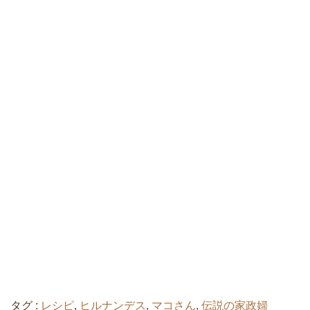
タグ :
レシピ
,
ヒルナンデス
,
マコさん
,
伝説の家政婦