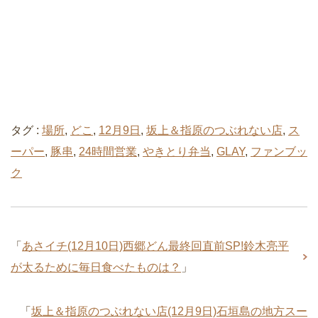
タグ :
場所
,
どこ
,
12月9日
,
坂上＆指原のつぶれない店
,
ス
ーパー
,
豚串
,
24時間営業
,
やきとり弁当
,
GLAY
,
ファンブッ
ク
「
あさイチ(12月10日)西郷どん最終回直前SP!鈴木亮平
が太るために毎日食べたものは？
」
「
坂上＆指原のつぶれない店(12月9日)石垣島の地方スー