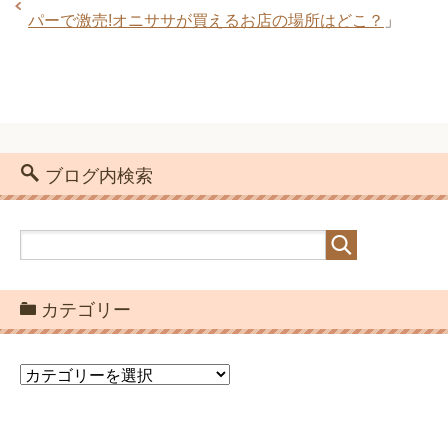
パーで激売!オニササが買えるお店の場所はどこ？
」
ブログ内検索
カテゴリー
カ
テ
ゴ
リ