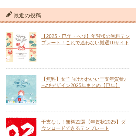
最近の投稿
【2025・巳年・へび】年賀状の無料テン
プレート！これで迷わない厳選10サイト
【無料】女子向けかわいい干支年賀状♪
へびデザイン2025年まとめ【巳年】
干支なし！無料22選【年賀状2025】ダ
ウンロードできるテンプレート