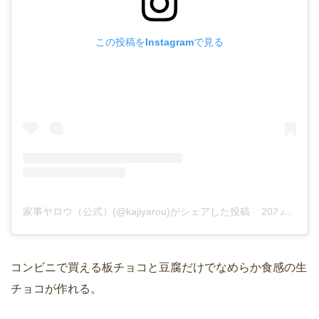
この投稿をInstagramで見る
家事ヤロウ（公式）(@kajiyarou)がシェアした投稿
–
2020年 1月月22日午前6時36分PST
コンビニで買える板チョコと豆腐だけでなめらか食感の生
チョコが作れる。