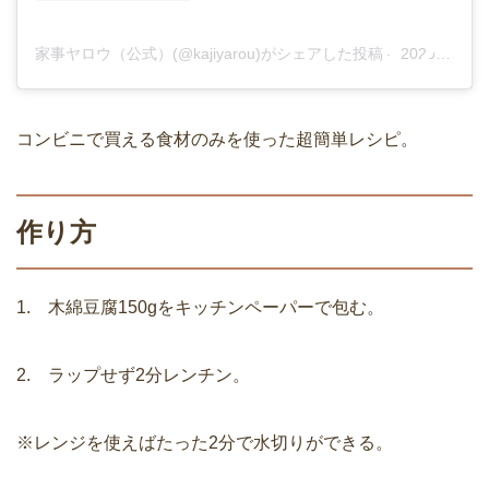
家事ヤロウ（公式）(@kajiyarou)がシェアした投稿
–
2020年 1月月22日午前8時58分PST
コンビニで買える食材のみを使った超簡単レシピ。
作り方
1. 木綿豆腐150gをキッチンペーパーで包む。
2. ラップせず2分レンチン。
※レンジを使えばたった2分で水切りができる。