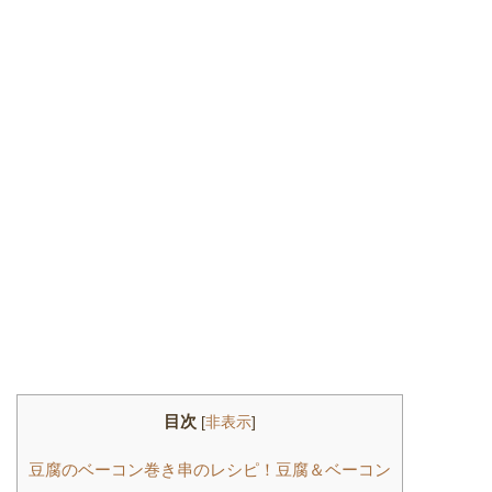
目次
[
非表示
]
豆腐のベーコン巻き串のレシピ！豆腐＆ベーコン