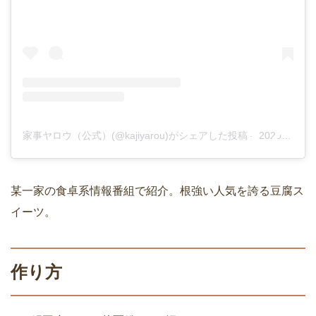
家事ヤロウ（公式）(@kajiyarou)がシェアした投稿
–
2020年 1月月22日午前6時29分PST
某一家の食卓系情報番組で紹介。根強い人気を誇る豆腐ス
イーツ。
作り方