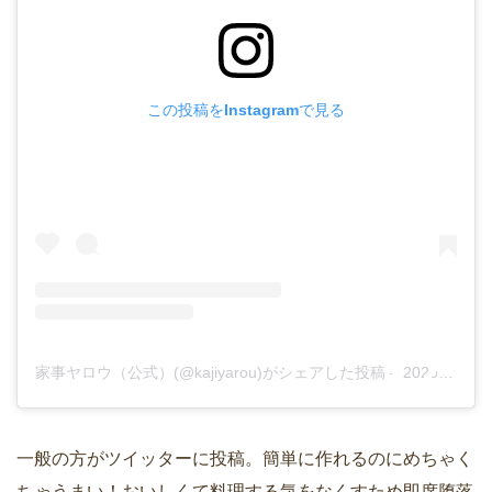
この投稿をInstagramで見る
家事ヤロウ（公式）(@kajiyarou)がシェアした投稿
–
2020年 1月月22日午前6時33分PST
一般の方がツイッターに投稿。簡単に作れるのにめちゃく
ちゃうまい！おいしくて料理する気をなくすため即席堕落