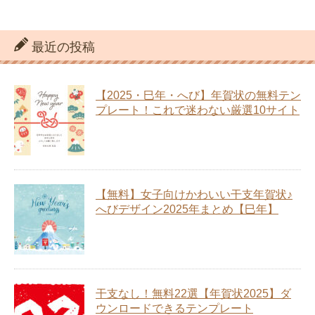
最近の投稿
【2025・巳年・へび】年賀状の無料テン
プレート！これで迷わない厳選10サイト
【無料】女子向けかわいい干支年賀状♪
へびデザイン2025年まとめ【巳年】
干支なし！無料22選【年賀状2025】ダ
ウンロードできるテンプレート