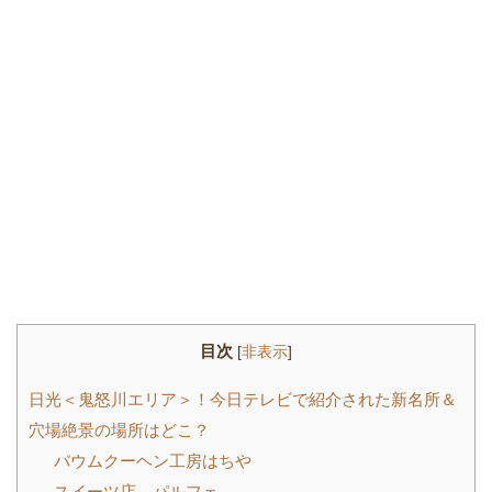
目次
[
非表示
]
日光＜鬼怒川エリア＞！今日テレビで紹介された新名所＆
穴場絶景の場所はどこ？
バウムクーヘン工房はちや
スイーツ店 パルフェ