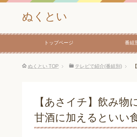
ぬくとい
トップページ
番組
ぬくとい
TOP
テレビで紹介(番組別)
【あさイチ】飲み物
甘酒に加えるといい