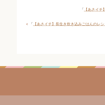
「
【あさイチ
「
【あさイチ】長生き炊き込みごはんのレシ