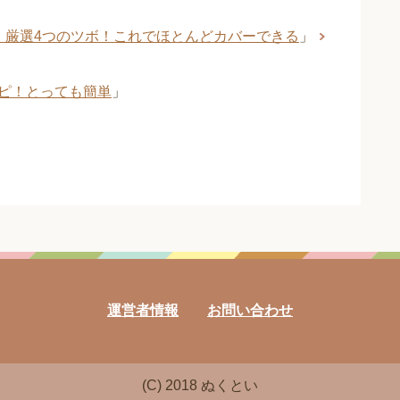
】厳選4つのツボ！これでほとんどカバーできる
」
ピ！とっても簡単
」
運営者情報
お問い合わせ
(C) 2018 ぬくとい